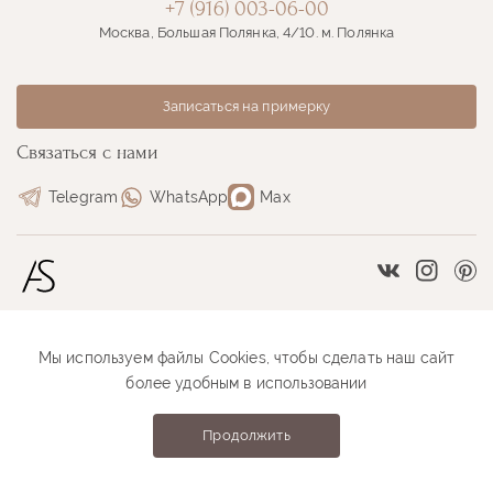
+7 (916) 003-06-00
Москва, Большая Полянка, 4/10. м. Полянка
Записаться на примерку
Связаться с нами
Telegram
WhatsApp
Max
Vkontakte
Instag
Pi
Мы используем файлы Cookies, чтобы сделать наш сайт
Размерная сетка
Как оформить заказ
более удобным в использовании
Как проходит примерка
Оплата и доставка
Продолжить
Anastasia Sutyrina © 2026