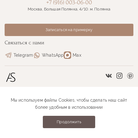
+7 (916) 003-06-00
Москва, Большая Полянка, 4/10. м. Полянка
Записаться на примерку
Связаться с нами
Telegram
WhatsApp
Max
Vkontakte
Instag
Pi
Мы используем файлы Cookies, чтобы сделать наш сайт
Размерная сетка
Как оформить заказ
более удобным в использовании
Как проходит примерка
Оплата и доставка
Продолжить
Anastasia Sutyrina © 2026