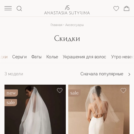
Главная
Аксессуары
Скидки
идки
Серьги
Фаты
Колье
Украшения для волос
Утро неве
3 модели
Сначала
популярные
new
sale
sale