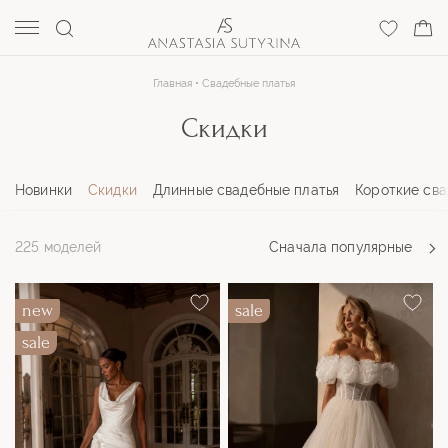
Главная
Свадебные платья
Скидки
Новинки
Скидки
Длинные свадебные платья
Короткие сва
225 моделей
Сначала
популярные
new
sale
sale