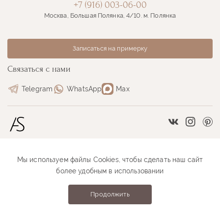
+7 (916) 003-06-00
Москва, Большая Полянка, 4/10. м. Полянка
Записаться на примерку
Связаться с нами
Telegram
WhatsApp
Max
Vkontakte
Instag
Pi
Мы используем файлы Cookies, чтобы сделать наш сайт
Размерная сетка
Как оформить заказ
более удобным в использовании
Как проходит примерка
Оплата и доставка
Продолжить
Anastasia Sutyrina © 2026