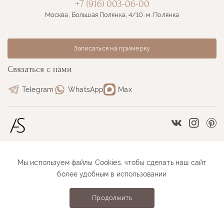
+7 (916) 003-06-00
Москва, Большая Полянка, 4/10. м. Полянка
Записаться на примерку
Связаться с нами
Telegram
WhatsApp
Max
Vkontakte
Instag
Pi
Мы используем файлы Cookies, чтобы сделать наш сайт
Размерная сетка
Как оформить заказ
более удобным в использовании
Как проходит примерка
Оплата и доставка
Продолжить
Anastasia Sutyrina © 2026