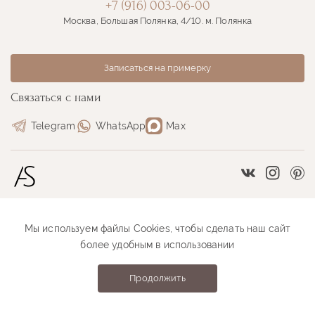
+7 (916) 003-06-00
Москва, Большая Полянка, 4/10. м. Полянка
Записаться на примерку
Связаться с нами
Telegram
WhatsApp
Max
Vkontakte
Instag
Pi
Мы используем файлы Cookies, чтобы сделать наш сайт
Размерная сетка
Как оформить заказ
более удобным в использовании
Как проходит примерка
Оплата и доставка
Продолжить
Anastasia Sutyrina © 2026