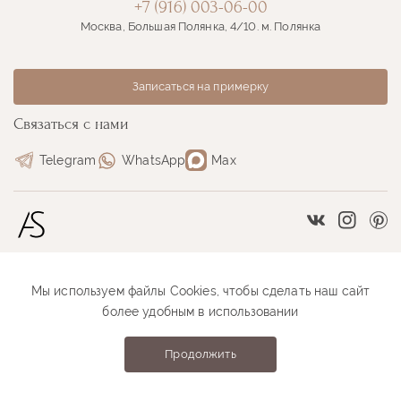
+7 (916) 003-06-00
Москва, Большая Полянка, 4/10. м. Полянка
Записаться на примерку
Связаться с нами
Telegram
WhatsApp
Max
Vkontakte
Instag
Pi
Мы используем файлы Cookies, чтобы сделать наш сайт
Размерная сетка
Как оформить заказ
более удобным в использовании
Как проходит примерка
Оплата и доставка
Продолжить
Anastasia Sutyrina © 2026