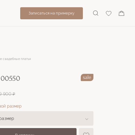
Записаться на примерку
е свадебные платья
 00550
sale
9 900 ₽
вой размер
размер