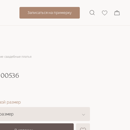
Записаться на примерку
ие свадебные платья
 00536
вой размер
размер