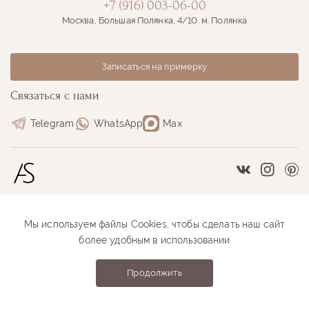
+7 (916) 003-06-00
Москва, Большая Полянка, 4/10. м. Полянка
Записаться на примерку
Связаться с нами
Telegram
WhatsApp
Max
Vkontakte
Instag
Pi
Мы используем файлы Cookies, чтобы сделать наш сайт
Размерная сетка
Как оформить заказ
более удобным в использовании
Как проходит примерка
Оплата и доставка
Продолжить
Anastasia Sutyrina © 2026