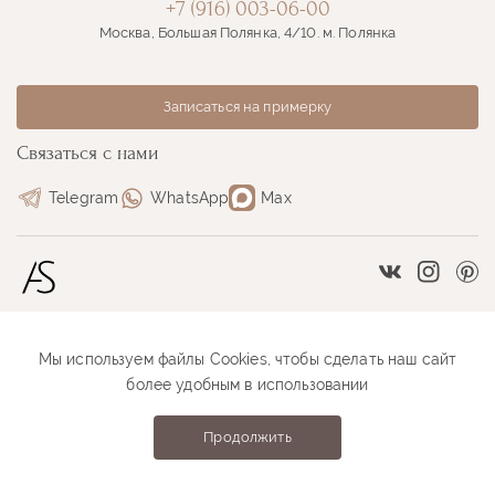
+7 (916) 003-06-00
Москва, Большая Полянка, 4/10. м. Полянка
Записаться на примерку
Связаться с нами
Telegram
WhatsApp
Max
Vkontakte
Instag
Pi
Мы используем файлы Cookies, чтобы сделать наш сайт
Размерная сетка
Как оформить заказ
более удобным в использовании
Как проходит примерка
Оплата и доставка
Продолжить
Anastasia Sutyrina © 2026