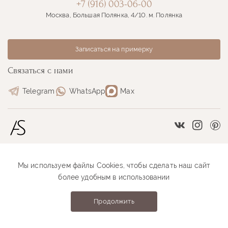
+7 (916) 003-06-00
Москва, Большая Полянка, 4/10. м. Полянка
Записаться на примерку
Связаться с нами
Telegram
WhatsApp
Max
Vkontakte
Instag
Pi
Мы используем файлы Cookies, чтобы сделать наш сайт
Размерная сетка
Как оформить заказ
более удобным в использовании
Как проходит примерка
Оплата и доставка
Продолжить
Anastasia Sutyrina © 2026