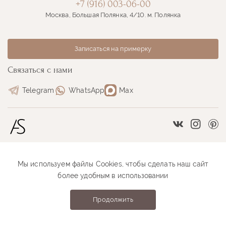
+7 (916) 003-06-00
Москва, Большая Полянка, 4/10. м. Полянка
Записаться на примерку
Связаться с нами
Telegram
WhatsApp
Max
Vkontakte
Instag
Pi
Мы используем файлы Cookies, чтобы сделать наш сайт
Размерная сетка
Как оформить заказ
более удобным в использовании
Как проходит примерка
Оплата и доставка
Продолжить
Anastasia Sutyrina © 2026