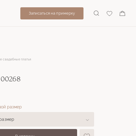
Записаться на примерку
е свадебные платья
 00268
вой размер
размер