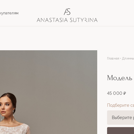
купателям
Главная
Длинны
Модель
45 000 ₽
Подберите с
Выберите 