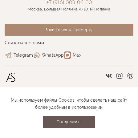
+7 (916) 003-06-00
Москва, Большая Полянка, 4/10. м. Полянка
Записаться на примерку
Связаться с нами
Telegram
WhatsApp
Max
Vkontakte
Instag
Pi
Мы используем файлы Cookies, чтобы сделать наш сайт
Размерная сетка
Как оформить заказ
более удобным в использовании
Как проходит примерка
Оплата и доставка
Продолжить
Anastasia Sutyrina © 2026