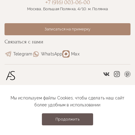
+7 (916) 003-06-00
Москва, Большая Полянка, 4/10. м. Полянка
Записаться на примерку
Связаться с нами
Telegram
WhatsApp
Max
Vkontakte
Instag
Pi
Мы используем файлы Cookies, чтобы сделать наш сайт
Размерная сетка
Как оформить заказ
более удобным в использовании
Как проходит примерка
Оплата и доставка
Продолжить
Anastasia Sutyrina © 2026