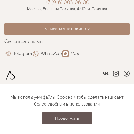
+7 (916) 003-06-00
Москва, Большая Полянка, 4/10. м. Полянка
Записаться на примерку
Связаться с нами
Telegram
WhatsApp
Max
Vkontakte
Instag
Pi
Мы используем файлы Cookies, чтобы сделать наш сайт
Размерная сетка
Как оформить заказ
более удобным в использовании
Как проходит примерка
Оплата и доставка
Продолжить
Anastasia Sutyrina © 2026