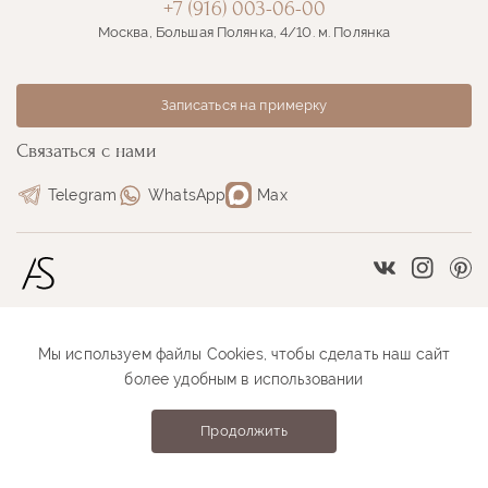
+7 (916) 003-06-00
Москва, Большая Полянка, 4/10. м. Полянка
Записаться на примерку
Связаться с нами
Telegram
WhatsApp
Max
Vkontakte
Instag
Pi
Мы используем файлы Cookies, чтобы сделать наш сайт
Размерная сетка
Как оформить заказ
более удобным в использовании
Как проходит примерка
Оплата и доставка
Продолжить
Anastasia Sutyrina © 2026