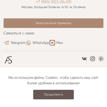
+7 (916) 003-06-00
Москва, Большая Полянка, 4/10. м. Полянка
Записаться на примерку
Связаться с нами
Telegram
WhatsApp
Max
Vkontakte
Instag
Pi
Мы используем файлы Cookies, чтобы сделать наш сайт
Размерная сетка
Как оформить заказ
более удобным в использовании
Как проходит примерка
Оплата и доставка
Продолжить
Anastasia Sutyrina © 2026